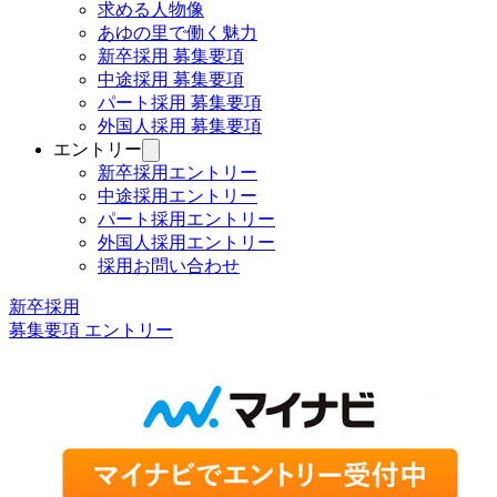
ブ
求める人物像
を
メ
あゆの里で働く魅力
開
ニ
く
新卒採用 募集要項
ュ
中途採用 募集要項
ー
パート採用 募集要項
を
外国人採用 募集要項
開
く
エントリー
サ
ブ
新卒採用エントリー
メ
中途採用エントリー
ニ
パート採用エントリー
ュ
外国人採用エントリー
ー
採用お問い合わせ
を
開
新卒採用
く
募集要項 エントリー