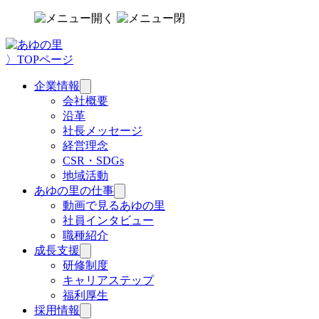
〉TOPページ
企業情報
サ
ブ
会社概要
メ
沿革
ニ
社長メッセージ
ュ
経営理念
ー
CSR・SDGs
を
地域活動
開
く
あゆの里の仕事
サ
ブ
動画で見るあゆの里
メ
社員インタビュー
ニ
職種紹介
ュ
成長支援
サ
ー
ブ
研修制度
を
メ
キャリアステップ
開
ニ
く
福利厚生
ュ
採用情報
サ
ー