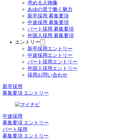
ブ
求める人物像
を
メ
あゆの里で働く魅力
開
ニ
く
新卒採用 募集要項
ュ
中途採用 募集要項
ー
パート採用 募集要項
を
外国人採用 募集要項
開
く
エントリー
サ
ブ
新卒採用エントリー
メ
中途採用エントリー
ニ
パート採用エントリー
ュ
外国人採用エントリー
ー
採用お問い合わせ
を
開
新卒採用
く
募集要項 エントリー
中途採用
募集要項 エントリー
パート採用
募集要項 エントリー