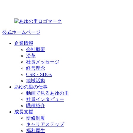
公式ホームページ
企業情報
会社概要
沿革
社長メッセージ
経営理念
CSR・SDGs
地域活動
あゆの里の仕事
動画で見るあゆの里
社員インタビュー
職種紹介
成長支援
研修制度
キャリアステップ
福利厚生