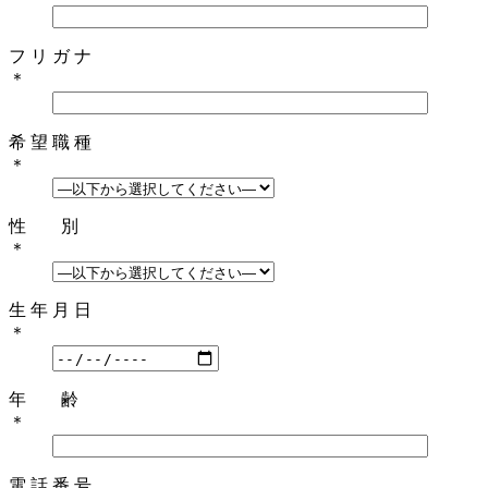
フ リ ガ ナ
＊
希 望 職 種
＊
性 別
＊
生 年 月 日
＊
年 齢
＊
電 話 番 号