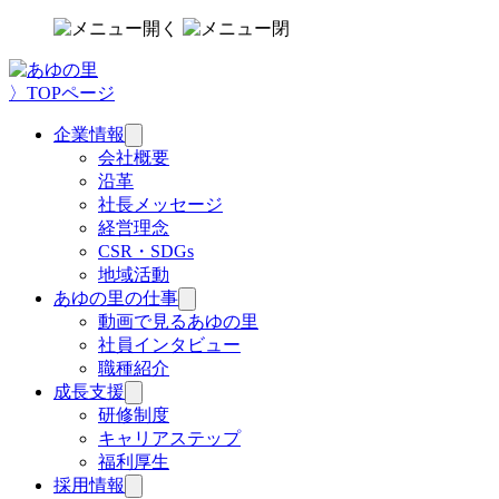
〉TOPページ
企業情報
サ
ブ
会社概要
メ
沿革
ニ
社長メッセージ
ュ
経営理念
ー
CSR・SDGs
を
地域活動
開
く
あゆの里の仕事
サ
ブ
動画で見るあゆの里
メ
社員インタビュー
ニ
職種紹介
ュ
成長支援
サ
ー
ブ
研修制度
を
メ
キャリアステップ
開
ニ
く
福利厚生
ュ
採用情報
サ
ー