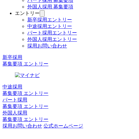
パート採用 募集要項
を
外国人採用 募集要項
開
く
エントリー
サ
ブ
新卒採用エントリー
メ
中途採用エントリー
ニ
パート採用エントリー
ュ
外国人採用エントリー
ー
採用お問い合わせ
を
開
新卒採用
く
募集要項 エントリー
中途採用
募集要項 エントリー
パート採用
募集要項 エントリー
外国人採用
募集要項 エントリー
採用お問い合わせ
公式ホームページ