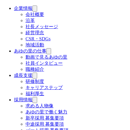
企業情報
サ
ブ
会社概要
メ
沿革
ニ
社長メッセージ
ュ
経営理念
ー
CSR・SDGs
を
地域活動
開
く
あゆの里の仕事
サ
ブ
動画で見るあゆの里
メ
社員インタビュー
ニ
職種紹介
ュ
成長支援
サ
ー
ブ
研修制度
を
メ
キャリアステップ
開
ニ
く
福利厚生
ュ
採用情報
サ
ー
ブ
求める人物像
を
メ
あゆの里で働く魅力
開
ニ
く
新卒採用 募集要項
ュ
中途採用 募集要項
ー